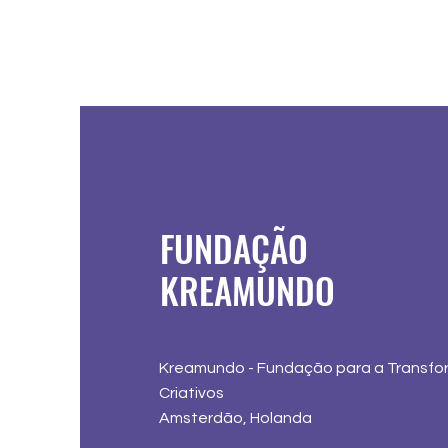
FUNDAÇÃO
Diálogos
KREAMUNDO
sobre
Economia
Criativa
Kreamundo - Fundação para a Transfo
Criativos
Amsterdão, Holanda