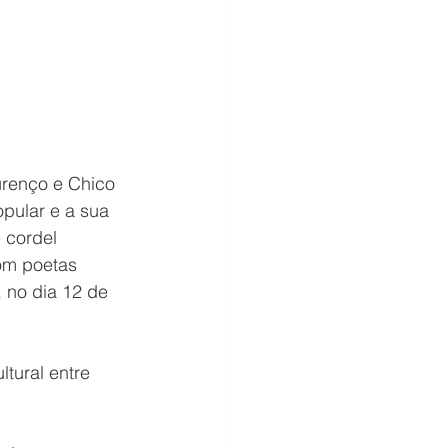
urenço e Chico 
opular e a sua 
 cordel 
om poetas 
 no dia 12 de 
tural entre 