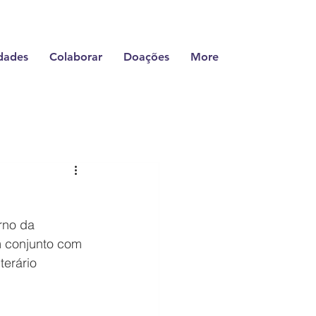
dades
Colaborar
Doações
More
rno da 
m conjunto com 
terário 