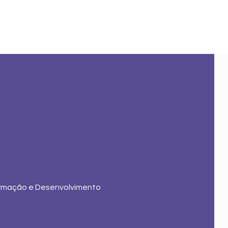
Primeiro
Projeto de
Apoio a Bolsas
de Estudo
rmação e Desenvolvimento
Kreamundo